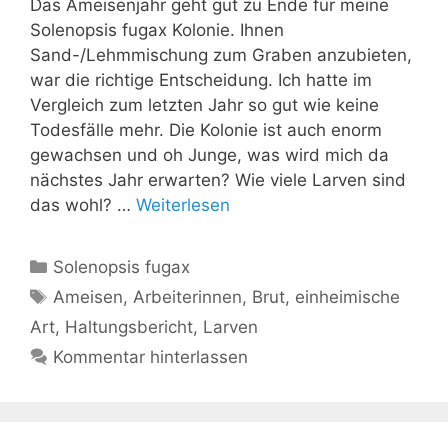
Das Ameisenjahr geht gut zu Ende für meine
Solenopsis fugax Kolonie. Ihnen
Sand-/Lehmmischung zum Graben anzubieten,
war die richtige Entscheidung. Ich hatte im
Vergleich zum letzten Jahr so gut wie keine
Todesfälle mehr. Die Kolonie ist auch enorm
gewachsen und oh Junge, was wird mich da
nächstes Jahr erwarten? Wie viele Larven sind
das wohl? …
Weiterlesen
Kategorien
Solenopsis fugax
Schlagwörter
Ameisen
,
Arbeiterinnen
,
Brut
,
einheimische
Art
,
Haltungsbericht
,
Larven
Kommentar hinterlassen