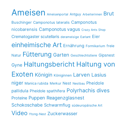
Ameisen
Brut
Antguy
Ameisenportal
Arbeiterinnen
Camponotus
Buschinger
Camponotus lateralis
Camponotus vagus
nicobarensis
Crazy Ants Shop
Crematogaster scutellaris
Eier
derameisige
Earlant
einheimische Art
Ernährung
freie
Formikarium
Fütterung
Garten
Gipsnest
Natur
Geschlechtstiere
Haltungsbericht
Haltung von
Gyne
Exoten
Larven
Königin
Lasius
Königinnen
niger
Pheidole
Nest
Manica rubida
Merkur
Nestbau
Polyrhachis dives
pallidula
Pheidole spathifera
Puppen
Reagenzglasnest
Proteine
Schokoschabe
Schwarmflug
südeuropäische Art
Video
Zuckerwasser
Ytong-Nest