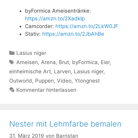
byFormica Ameisentränke:
https://amzn.to/2XadkIp
Camcorder:
https://amzn.to/2LkW0JF
Stativ:
https://amzn.to/2JbAhBe
Kategorien
Lasius niger
Schlagwörter
Ameisen
,
Arena
,
Brut
,
byFormica
,
Eier
,
einheimische Art
,
Larven
,
Lasius niger
,
Outworld
,
Puppen
,
Video
,
Ytongnest
Kommentar hinterlassen
Nester mit Lehmfarbe bemalen
31. März 2019
von
Barristan