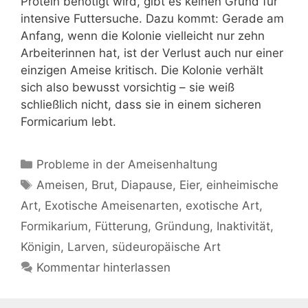
Protein benötigt wird, gibt es keinen Grund für
intensive Futtersuche. Dazu kommt: Gerade am
Anfang, wenn die Kolonie vielleicht nur zehn
Arbeiterinnen hat, ist der Verlust auch nur einer
einzigen Ameise kritisch. Die Kolonie verhält
sich also bewusst vorsichtig – sie weiß
schließlich nicht, dass sie in einem sicheren
Formicarium lebt.
Kategorien
Probleme in der Ameisenhaltung
Schlagwörter
Ameisen
,
Brut
,
Diapause
,
Eier
,
einheimische
Art
,
Exotische Ameisenarten
,
exotische Art
,
Formikarium
,
Fütterung
,
Gründung
,
Inaktivität
,
Königin
,
Larven
,
südeuropäische Art
Kommentar hinterlassen