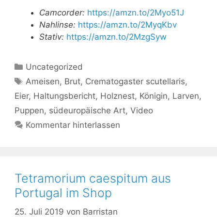
Camcorder:
https://amzn.to/2Myo51J
Nahlinse:
https://amzn.to/2MyqKbv
Stativ:
https://amzn.to/2MzgSyw
Kategorien
Uncategorized
Schlagwörter
Ameisen
,
Brut
,
Crematogaster scutellaris
,
Eier
,
Haltungsbericht
,
Holznest
,
Königin
,
Larven
,
Puppen
,
südeuropäische Art
,
Video
Kommentar hinterlassen
Tetramorium caespitum aus
Portugal im Shop
25. Juli 2019
von
Barristan