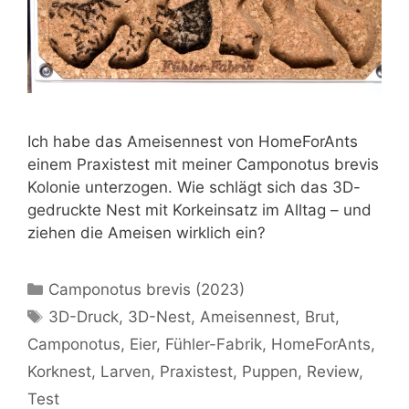
Ich habe das Ameisennest von HomeForAnts
einem Praxistest mit meiner Camponotus brevis
Kolonie unterzogen. Wie schlägt sich das 3D-
gedruckte Nest mit Korkeinsatz im Alltag – und
ziehen die Ameisen wirklich ein?
Kategorien
Camponotus brevis (2023)
Schlagwörter
3D-Druck
,
3D-Nest
,
Ameisennest
,
Brut
,
Camponotus
,
Eier
,
Fühler-Fabrik
,
HomeForAnts
,
Korknest
,
Larven
,
Praxistest
,
Puppen
,
Review
,
Test