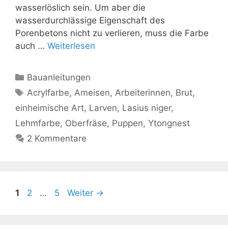
wasserlöslich sein. Um aber die
wasserdurchlässige Eigenschaft des
Porenbetons nicht zu verlieren, muss die Farbe
auch …
Weiterlesen
Kategorien
Bauanleitungen
Schlagwörter
Acrylfarbe
,
Ameisen
,
Arbeiterinnen
,
Brut
,
einheimische Art
,
Larven
,
Lasius niger
,
Lehmfarbe
,
Oberfräse
,
Puppen
,
Ytongnest
2 Kommentare
Seite
Seite
Seite
1
2
…
5
Weiter
→