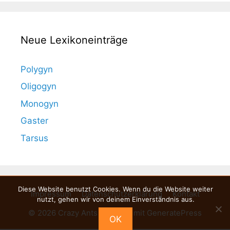
Neue Lexikoneinträge
Polygyn
Oligogyn
Monogyn
Gaster
Tarsus
Diese Website benutzt Cookies. Wenn du die Website weiter
Impressum
Datenschutzerklärung
Kontakt
nutzt, gehen wir von deinem Einverständnis aus.
© 2026 Crazy Ants
• Erstellt mit
GeneratePress
OK