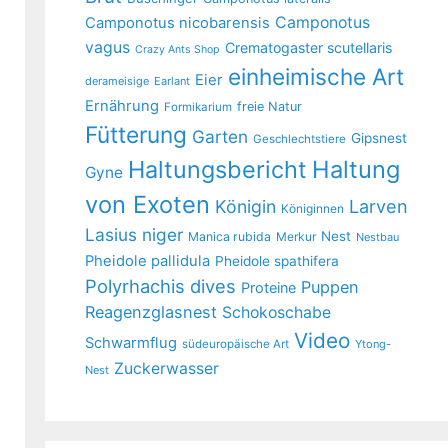
Camponotus
Camponotus nicobarensis
vagus
Crematogaster scutellaris
Crazy Ants Shop
einheimische Art
Eier
derameisige
Earlant
Ernährung
freie Natur
Formikarium
Fütterung
Garten
Gipsnest
Geschlechtstiere
Haltungsbericht
Haltung
Gyne
von Exoten
Larven
Königin
Königinnen
Lasius niger
Nest
Manica rubida
Merkur
Nestbau
Pheidole pallidula
Pheidole spathifera
Polyrhachis dives
Puppen
Proteine
Reagenzglasnest
Schokoschabe
Video
Schwarmflug
südeuropäische Art
Ytong-
Zuckerwasser
Nest