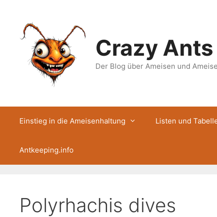
Zum
Inhalt
springen
Crazy Ants
Der Blog über Ameisen und Ameis
Einstieg in die Ameisenhaltung
Listen und Tabell
Antkeeping.info
Polyrhachis dives