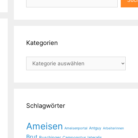
Suc
Kategorien
Kategorien
Schlagwörter
Ameisen
Antguy
Ameisenportal
Arbeiterinnen
Brut
Buschinger
Camponotus lateralis