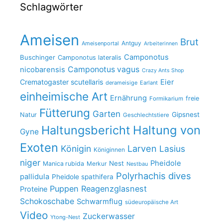
Schlagwörter
Ameisen
Brut
Antguy
Ameisenportal
Arbeiterinnen
Camponotus
Buschinger
Camponotus lateralis
Camponotus vagus
nicobarensis
Crazy Ants Shop
Crematogaster scutellaris
Eier
derameisige
Earlant
einheimische Art
Ernährung
freie
Formikarium
Fütterung
Garten
Gipsnest
Natur
Geschlechtstiere
Haltungsbericht
Haltung von
Gyne
Exoten
Larven
Königin
Lasius
Königinnen
niger
Pheidole
Nest
Manica rubida
Merkur
Nestbau
Polyrhachis dives
pallidula
Pheidole spathifera
Puppen
Reagenzglasnest
Proteine
Schokoschabe
Schwarmflug
südeuropäische Art
Video
Zuckerwasser
Ytong-Nest