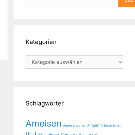
Suc
Kategorien
Kategorien
Schlagwörter
Ameisen
Antguy
Ameisenportal
Arbeiterinnen
Brut
Buschinger
Camponotus lateralis