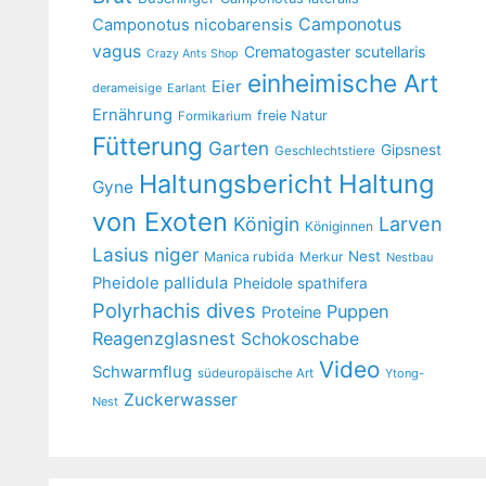
Camponotus
Camponotus nicobarensis
vagus
Crematogaster scutellaris
Crazy Ants Shop
einheimische Art
Eier
derameisige
Earlant
Ernährung
freie Natur
Formikarium
Fütterung
Garten
Gipsnest
Geschlechtstiere
Haltungsbericht
Haltung
Gyne
von Exoten
Larven
Königin
Königinnen
Lasius niger
Nest
Manica rubida
Merkur
Nestbau
Pheidole pallidula
Pheidole spathifera
Polyrhachis dives
Puppen
Proteine
Reagenzglasnest
Schokoschabe
Video
Schwarmflug
südeuropäische Art
Ytong-
Zuckerwasser
Nest