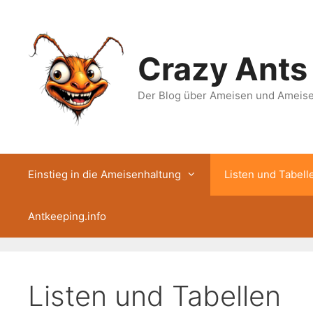
Zum
Inhalt
springen
Crazy Ants
Der Blog über Ameisen und Ameis
Einstieg in die Ameisenhaltung
Listen und Tabell
Antkeeping.info
Listen und Tabellen