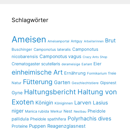
Schlagwörter
Ameisen
Brut
Antguy
Ameisenportal
Arbeiterinnen
Camponotus
Buschinger
Camponotus lateralis
Camponotus vagus
nicobarensis
Crazy Ants Shop
Crematogaster scutellaris
Eier
derameisige
Earlant
einheimische Art
Ernährung
freie
Formikarium
Fütterung
Garten
Gipsnest
Natur
Geschlechtstiere
Haltungsbericht
Haltung von
Gyne
Exoten
Larven
Königin
Lasius
Königinnen
niger
Pheidole
Nest
Manica rubida
Merkur
Nestbau
Polyrhachis dives
pallidula
Pheidole spathifera
Puppen
Reagenzglasnest
Proteine