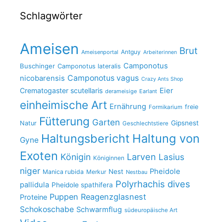
Schlagwörter
Ameisen
Brut
Antguy
Ameisenportal
Arbeiterinnen
Camponotus
Buschinger
Camponotus lateralis
Camponotus vagus
nicobarensis
Crazy Ants Shop
Crematogaster scutellaris
Eier
derameisige
Earlant
einheimische Art
Ernährung
freie
Formikarium
Fütterung
Garten
Gipsnest
Natur
Geschlechtstiere
Haltungsbericht
Haltung von
Gyne
Exoten
Larven
Königin
Lasius
Königinnen
niger
Pheidole
Nest
Manica rubida
Merkur
Nestbau
Polyrhachis dives
pallidula
Pheidole spathifera
Puppen
Reagenzglasnest
Proteine
Schokoschabe
Schwarmflug
südeuropäische Art