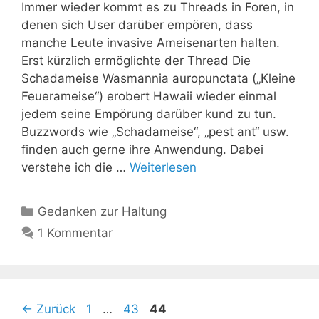
Immer wieder kommt es zu Threads in Foren, in
denen sich User darüber empören, dass
manche Leute invasive Ameisenarten halten.
Erst kürzlich ermöglichte der Thread Die
Schadameise Wasmannia auropunctata („Kleine
Feuerameise“) erobert Hawaii wieder einmal
jedem seine Empörung darüber kund zu tun.
Buzzwords wie „Schadameise“, „pest ant“ usw.
finden auch gerne ihre Anwendung. Dabei
verstehe ich die …
Weiterlesen
Kategorien
Gedanken zur Haltung
1 Kommentar
Seite
Seite
Seite
←
Zurück
1
…
43
44