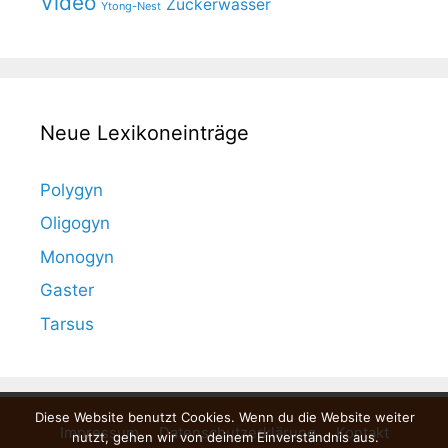
Video
Zuckerwasser
Ytong-Nest
Neue Lexikoneinträge
Polygyn
Oligogyn
Monogyn
Gaster
Tarsus
Diese Website benutzt Cookies. Wenn du die Website weiter
Impressum
Datenschutzerklärung
Kontakt
nutzt, gehen wir von deinem Einverständnis aus.