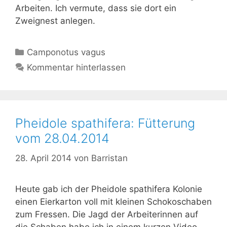
Arbeiten. Ich vermute, dass sie dort ein
Zweignest anlegen.
Kategorien
Camponotus vagus
Kommentar hinterlassen
Pheidole spathifera: Fütterung
vom 28.04.2014
28. April 2014
von
Barristan
Heute gab ich der Pheidole spathifera Kolonie
einen Eierkarton voll mit kleinen Schokoschaben
zum Fressen. Die Jagd der Arbeiterinnen auf
die Schaben habe ich in einem kurzen Video