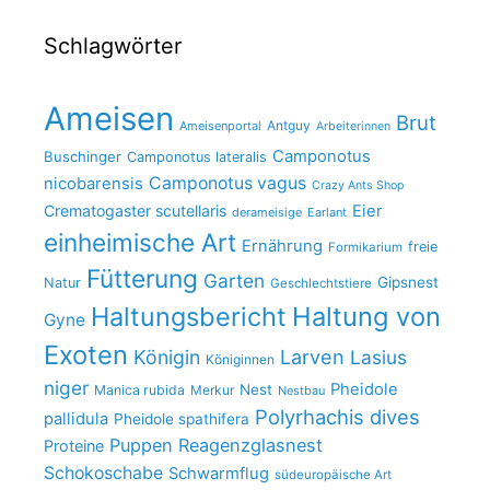
Schlagwörter
Ameisen
Brut
Antguy
Ameisenportal
Arbeiterinnen
Camponotus
Buschinger
Camponotus lateralis
Camponotus vagus
nicobarensis
Crazy Ants Shop
Crematogaster scutellaris
Eier
derameisige
Earlant
einheimische Art
Ernährung
freie
Formikarium
Fütterung
Garten
Gipsnest
Natur
Geschlechtstiere
Haltungsbericht
Haltung von
Gyne
Exoten
Larven
Königin
Lasius
Königinnen
niger
Pheidole
Nest
Manica rubida
Merkur
Nestbau
Polyrhachis dives
pallidula
Pheidole spathifera
Puppen
Reagenzglasnest
Proteine
Schokoschabe
Schwarmflug
südeuropäische Art