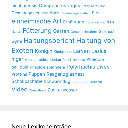
Camponotus vagus
nicobarensis
Crazy Ants Shop
Crematogaster scutellaris
Eier
derameisige
Earlant
einheimische Art
Ernährung
freie
Formikarium
Fütterung
Garten
Gipsnest
Natur
Geschlechtstiere
Haltungsbericht
Haltung von
Gyne
Exoten
Larven
Königin
Lasius
Königinnen
niger
Pheidole
Nest
Manica rubida
Merkur
Nestbau
Polyrhachis dives
pallidula
Pheidole spathifera
Puppen
Reagenzglasnest
Proteine
Schokoschabe
Schwarmflug
südeuropäische Art
Video
Zuckerwasser
Ytong-Nest
Neue Lexikoneinträge