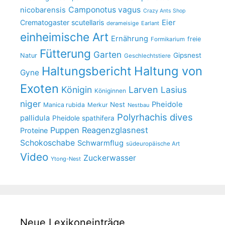
Camponotus vagus
nicobarensis
Crazy Ants Shop
Crematogaster scutellaris
Eier
derameisige
Earlant
einheimische Art
Ernährung
freie
Formikarium
Fütterung
Garten
Gipsnest
Natur
Geschlechtstiere
Haltungsbericht
Haltung von
Gyne
Exoten
Larven
Königin
Lasius
Königinnen
niger
Pheidole
Nest
Manica rubida
Merkur
Nestbau
Polyrhachis dives
pallidula
Pheidole spathifera
Puppen
Reagenzglasnest
Proteine
Schokoschabe
Schwarmflug
südeuropäische Art
Video
Zuckerwasser
Ytong-Nest
Neue Lexikoneinträge