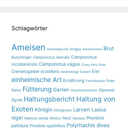
Schlagwörter
Ameisen
Brut
Antguy
Ameisenportal
Arbeiterinnen
Camponotus
Buschinger
Camponotus lateralis
Camponotus vagus
nicobarensis
Crazy Ants Shop
Crematogaster scutellaris
Eier
derameisige
Earlant
einheimische Art
Ernährung
freie
Formikarium
Fütterung
Garten
Gipsnest
Natur
Geschlechtstiere
Haltungsbericht
Haltung von
Gyne
Exoten
Larven
Königin
Lasius
Königinnen
niger
Pheidole
Nest
Manica rubida
Merkur
Nestbau
Polyrhachis dives
pallidula
Pheidole spathifera