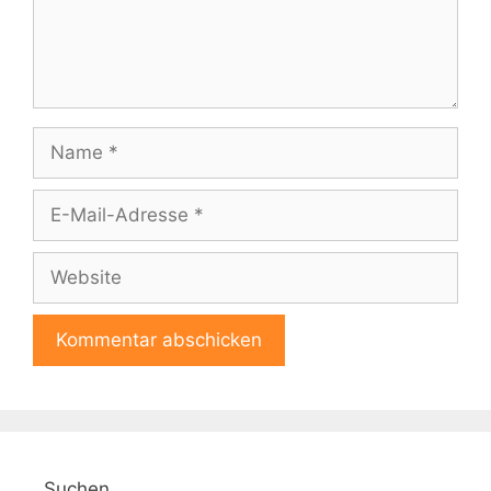
Name
E-
Mail-
Adresse
Website
A
l
t
e
Suchen