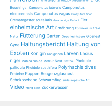
Antguy
Ameisenportal
Arbeiterinnen
Camponotus
Buschinger
Camponotus lateralis
Camponotus vagus
nicobarensis
Crazy Ants Shop
Crematogaster scutellaris
Eier
derameisige
Earlant
einheimische Art
Ernährung
freie
Formikarium
Fütterung
Garten
Gipsnest
Natur
Geschlechtstiere
Haltungsbericht
Haltung von
Gyne
Exoten
Larven
Königin
Lasius
Königinnen
niger
Pheidole
Nest
Manica rubida
Merkur
Nestbau
Polyrhachis dives
pallidula
Pheidole spathifera
Puppen
Reagenzglasnest
Proteine
Schokoschabe
Schwarmflug
südeuropäische Art
Video
Zuckerwasser
Ytong-Nest