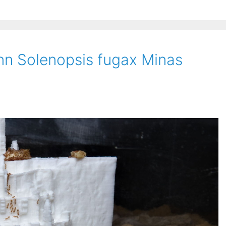
nn Solenopsis fugax Minas