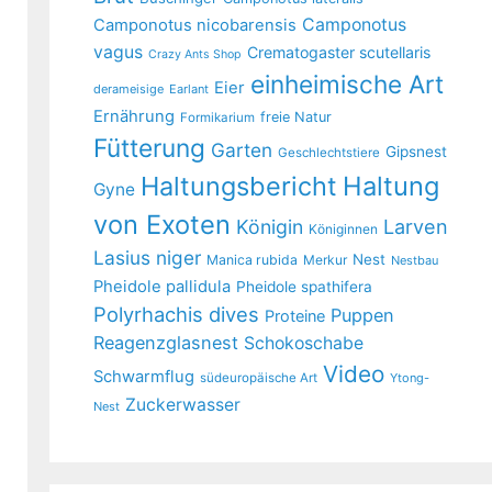
Camponotus
Camponotus nicobarensis
vagus
Crematogaster scutellaris
Crazy Ants Shop
einheimische Art
Eier
derameisige
Earlant
Ernährung
freie Natur
Formikarium
Fütterung
Garten
Gipsnest
Geschlechtstiere
Haltungsbericht
Haltung
Gyne
von Exoten
Larven
Königin
Königinnen
Lasius niger
Nest
Manica rubida
Merkur
Nestbau
Pheidole pallidula
Pheidole spathifera
Polyrhachis dives
Puppen
Proteine
Reagenzglasnest
Schokoschabe
Video
Schwarmflug
südeuropäische Art
Ytong-
Zuckerwasser
Nest