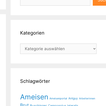
Suc
Kategorien
Kategorien
Schlagwörter
Ameisen
Antguy
Ameisenportal
Arbeiterinnen
Brut
Buschinger
Camponotus lateralis