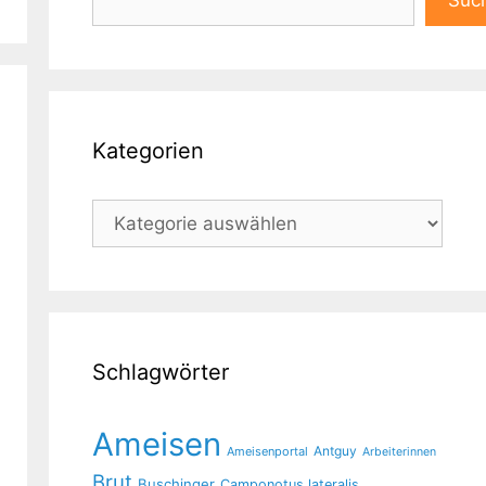
Suc
Kategorien
Kategorien
Schlagwörter
Ameisen
Antguy
Ameisenportal
Arbeiterinnen
Brut
Buschinger
Camponotus lateralis