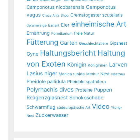
Camponotus
Camponotus nicobarensis
vagus
Crematogaster scutellaris
Crazy Ants Shop
einheimische Art
Eier
derameisige
Earlant
Ernährung
freie Natur
Formikarium
Fütterung
Garten
Gipsnest
Geschlechtstiere
Haltungsbericht
Haltung
Gyne
von Exoten
Larven
Königin
Königinnen
Lasius niger
Nest
Manica rubida
Merkur
Nestbau
Pheidole pallidula
Pheidole spathifera
Polyrhachis dives
Puppen
Proteine
Reagenzglasnest
Schokoschabe
Video
Schwarmflug
südeuropäische Art
Ytong-
Zuckerwasser
Nest