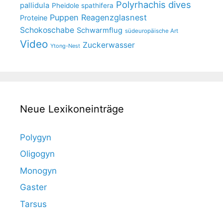
Polyrhachis dives
pallidula
Pheidole spathifera
Puppen
Reagenzglasnest
Proteine
Schokoschabe
Schwarmflug
südeuropäische Art
Video
Zuckerwasser
Ytong-Nest
Neue Lexikoneinträge
Polygyn
Oligogyn
Monogyn
Gaster
Tarsus