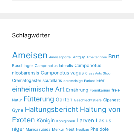
Schlagwörter
Ameisen
Brut
Antguy
Ameisenportal
Arbeiterinnen
Camponotus
Buschinger
Camponotus lateralis
Camponotus vagus
nicobarensis
Crazy Ants Shop
Crematogaster scutellaris
Eier
derameisige
Earlant
einheimische Art
Ernährung
freie
Formikarium
Fütterung
Garten
Gipsnest
Natur
Geschlechtstiere
Haltungsbericht
Haltung von
Gyne
Exoten
Larven
Königin
Lasius
Königinnen
niger
Pheidole
Nest
Manica rubida
Merkur
Nestbau