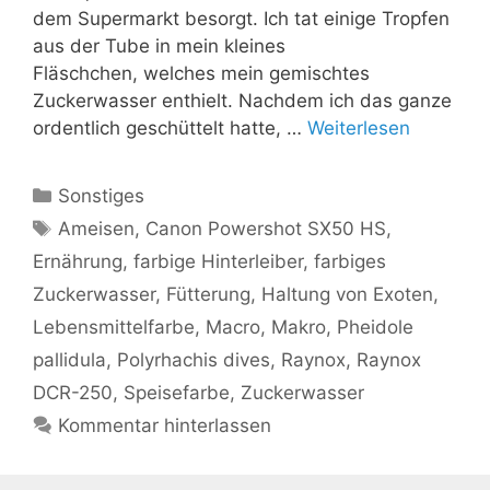
dem Supermarkt besorgt. Ich tat einige Tropfen
aus der Tube in mein kleines
Fläschchen, welches mein gemischtes
Zuckerwasser enthielt. Nachdem ich das ganze
ordentlich geschüttelt hatte, …
Weiterlesen
Kategorien
Sonstiges
Schlagwörter
Ameisen
,
Canon Powershot SX50 HS
,
Ernährung
,
farbige Hinterleiber
,
farbiges
Zuckerwasser
,
Fütterung
,
Haltung von Exoten
,
Lebensmittelfarbe
,
Macro
,
Makro
,
Pheidole
pallidula
,
Polyrhachis dives
,
Raynox
,
Raynox
DCR-250
,
Speisefarbe
,
Zuckerwasser
Kommentar hinterlassen