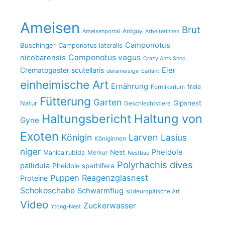
Ameisen
Brut
Antguy
Ameisenportal
Arbeiterinnen
Camponotus
Buschinger
Camponotus lateralis
Camponotus vagus
nicobarensis
Crazy Ants Shop
Crematogaster scutellaris
Eier
derameisige
Earlant
einheimische Art
Ernährung
freie
Formikarium
Fütterung
Garten
Gipsnest
Natur
Geschlechtstiere
Haltungsbericht
Haltung von
Gyne
Exoten
Larven
Königin
Lasius
Königinnen
niger
Pheidole
Nest
Manica rubida
Merkur
Nestbau
Polyrhachis dives
pallidula
Pheidole spathifera
Puppen
Reagenzglasnest
Proteine
Schokoschabe
Schwarmflug
südeuropäische Art
Video
Zuckerwasser
Ytong-Nest