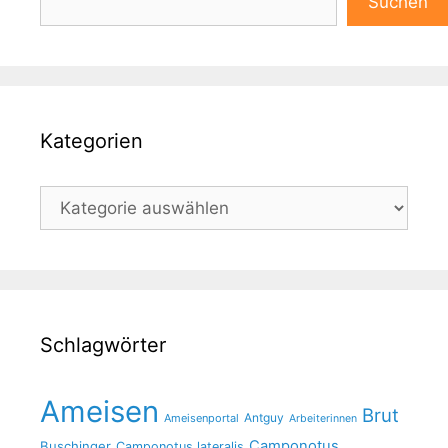
Suchen
Kategorien
Kategorien
Schlagwörter
Ameisen
Brut
Antguy
Ameisenportal
Arbeiterinnen
Camponotus
Buschinger
Camponotus lateralis