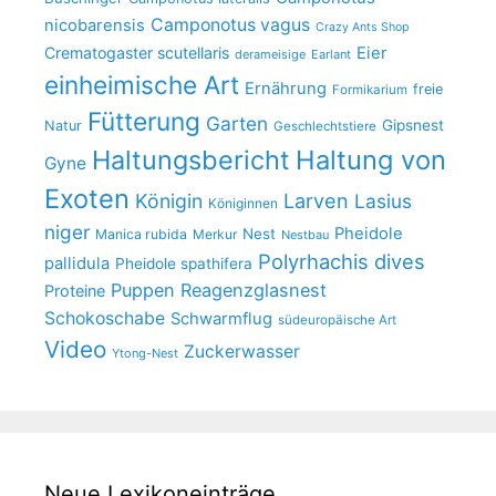
Camponotus vagus
nicobarensis
Crazy Ants Shop
Crematogaster scutellaris
Eier
derameisige
Earlant
einheimische Art
Ernährung
freie
Formikarium
Fütterung
Garten
Gipsnest
Natur
Geschlechtstiere
Haltungsbericht
Haltung von
Gyne
Exoten
Larven
Königin
Lasius
Königinnen
niger
Pheidole
Nest
Manica rubida
Merkur
Nestbau
Polyrhachis dives
pallidula
Pheidole spathifera
Puppen
Reagenzglasnest
Proteine
Schokoschabe
Schwarmflug
südeuropäische Art
Video
Zuckerwasser
Ytong-Nest
Neue Lexikoneinträge