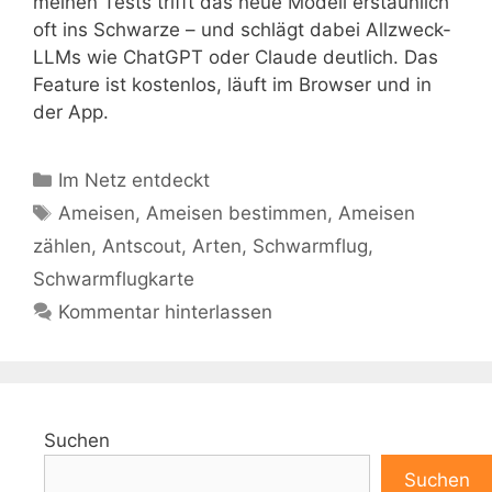
meinen Tests trifft das neue Modell erstaunlich
oft ins Schwarze – und schlägt dabei Allzweck-
LLMs wie ChatGPT oder Claude deutlich. Das
Feature ist kostenlos, läuft im Browser und in
der App.
Kategorien
Im Netz entdeckt
Schlagwörter
Ameisen
,
Ameisen bestimmen
,
Ameisen
zählen
,
Antscout
,
Arten
,
Schwarmflug
,
Schwarmflugkarte
Kommentar hinterlassen
Suchen
Suchen