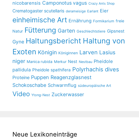
Camponotus vagus
nicobarensis
Crazy Ants Shop
Crematogaster scutellaris
Eier
derameisige
Earlant
einheimische Art
Ernährung
freie
Formikarium
Fütterung
Garten
Gipsnest
Natur
Geschlechtstiere
Haltungsbericht
Haltung von
Gyne
Exoten
Larven
Königin
Lasius
Königinnen
niger
Pheidole
Nest
Manica rubida
Merkur
Nestbau
Polyrhachis dives
pallidula
Pheidole spathifera
Puppen
Reagenzglasnest
Proteine
Schokoschabe
Schwarmflug
südeuropäische Art
Video
Zuckerwasser
Ytong-Nest
Neue Lexikoneinträge