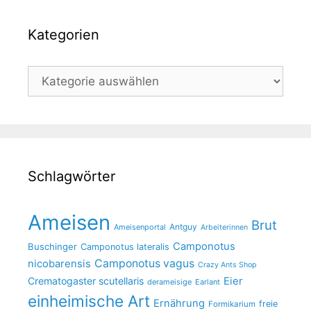
Kategorien
Kategorien
Schlagwörter
Ameisen
Brut
Antguy
Ameisenportal
Arbeiterinnen
Camponotus
Buschinger
Camponotus lateralis
Camponotus vagus
nicobarensis
Crazy Ants Shop
Crematogaster scutellaris
Eier
derameisige
Earlant
einheimische Art
Ernährung
freie
Formikarium