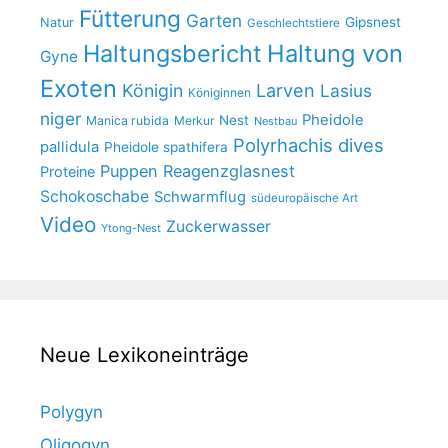
Fütterung
Garten
Gipsnest
Natur
Geschlechtstiere
Haltungsbericht
Haltung von
Gyne
Exoten
Larven
Königin
Lasius
Königinnen
niger
Pheidole
Nest
Manica rubida
Merkur
Nestbau
Polyrhachis dives
pallidula
Pheidole spathifera
Puppen
Reagenzglasnest
Proteine
Schokoschabe
Schwarmflug
südeuropäische Art
Video
Zuckerwasser
Ytong-Nest
Neue Lexikoneinträge
Polygyn
Oligogyn