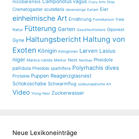
Camponotus vagus
nicobarensis
Crazy Ants Shop
Crematogaster scutellaris
Eier
derameisige
Earlant
einheimische Art
Ernährung
freie
Formikarium
Fütterung
Garten
Gipsnest
Natur
Geschlechtstiere
Haltungsbericht
Haltung von
Gyne
Exoten
Larven
Königin
Lasius
Königinnen
niger
Pheidole
Nest
Manica rubida
Merkur
Nestbau
Polyrhachis dives
pallidula
Pheidole spathifera
Puppen
Reagenzglasnest
Proteine
Schokoschabe
Schwarmflug
südeuropäische Art
Video
Zuckerwasser
Ytong-Nest
Neue Lexikoneinträge