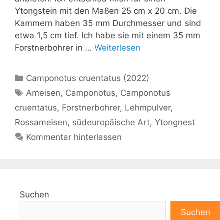
Ytongstein mit den Maßen 25 cm x 20 cm. Die
Kammern haben 35 mm Durchmesser und sind
etwa 1,5 cm tief. Ich habe sie mit einem 35 mm
Forstnerbohrer in …
Weiterlesen
Kategorien
Camponotus cruentatus (2022)
Schlagwörter
Ameisen
,
Camponotus
,
Camponotus
cruentatus
,
Forstnerbohrer
,
Lehmpulver
,
Rossameisen
,
südeuropäische Art
,
Ytongnest
Kommentar hinterlassen
Suchen
Suchen