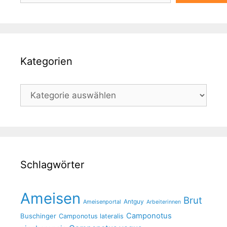
a
t
i
v
e
Kategorien
:
Kategorien
Schlagwörter
Ameisen
Brut
Antguy
Ameisenportal
Arbeiterinnen
Camponotus
Buschinger
Camponotus lateralis