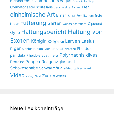
Camponotus vagus
nicobarensis
Crazy Ants Shop
Crematogaster scutellaris
Eier
derameisige
Earlant
einheimische Art
Ernährung
freie
Formikarium
Fütterung
Garten
Gipsnest
Natur
Geschlechtstiere
Haltungsbericht
Haltung von
Gyne
Exoten
Larven
Königin
Lasius
Königinnen
niger
Pheidole
Nest
Manica rubida
Merkur
Nestbau
Polyrhachis dives
pallidula
Pheidole spathifera
Puppen
Reagenzglasnest
Proteine
Schokoschabe
Schwarmflug
südeuropäische Art
Video
Zuckerwasser
Ytong-Nest
Neue Lexikoneinträge