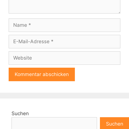
Name
E-
Mail-
Adresse
Website
A
l
t
e
Suchen
r
n
Suchen