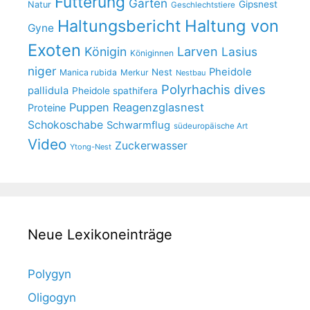
Fütterung
Garten
Gipsnest
Natur
Geschlechtstiere
Haltungsbericht
Haltung von
Gyne
Exoten
Larven
Königin
Lasius
Königinnen
niger
Pheidole
Nest
Manica rubida
Merkur
Nestbau
Polyrhachis dives
pallidula
Pheidole spathifera
Puppen
Reagenzglasnest
Proteine
Schokoschabe
Schwarmflug
südeuropäische Art
Video
Zuckerwasser
Ytong-Nest
Neue Lexikoneinträge
Polygyn
Oligogyn