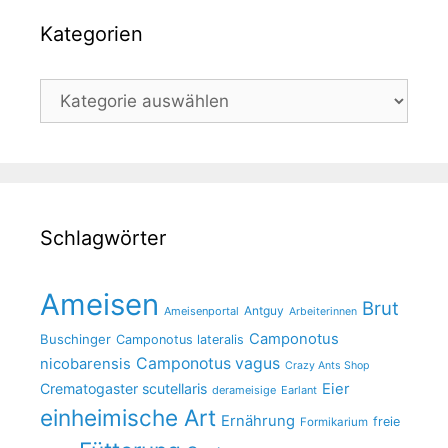
e
Kategorien
:
Kategorien
Schlagwörter
Ameisen
Brut
Antguy
Ameisenportal
Arbeiterinnen
Camponotus
Buschinger
Camponotus lateralis
Camponotus vagus
nicobarensis
Crazy Ants Shop
Crematogaster scutellaris
Eier
derameisige
Earlant
einheimische Art
Ernährung
freie
Formikarium