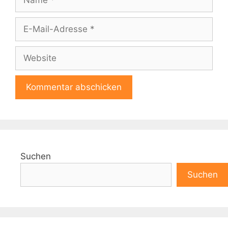
E-
Mail-
Adresse
Website
A
l
t
e
Suchen
r
n
Suchen
a
t
i
v