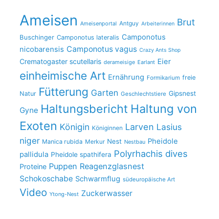
Ameisen
Brut
Antguy
Ameisenportal
Arbeiterinnen
Camponotus
Buschinger
Camponotus lateralis
Camponotus vagus
nicobarensis
Crazy Ants Shop
Crematogaster scutellaris
Eier
derameisige
Earlant
einheimische Art
Ernährung
freie
Formikarium
Fütterung
Garten
Gipsnest
Natur
Geschlechtstiere
Haltungsbericht
Haltung von
Gyne
Exoten
Larven
Königin
Lasius
Königinnen
niger
Pheidole
Nest
Manica rubida
Merkur
Nestbau
Polyrhachis dives
pallidula
Pheidole spathifera
Puppen
Reagenzglasnest
Proteine
Schokoschabe
Schwarmflug
südeuropäische Art
Video
Zuckerwasser
Ytong-Nest