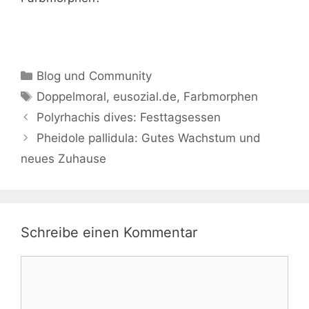
Kategorien
Blog und Community
Schlagwörter
Doppelmoral
,
eusozial.de
,
Farbmorphen
Polyrhachis dives: Festtagsessen
Pheidole pallidula: Gutes Wachstum und
neues Zuhause
Schreibe einen Kommentar
Kommentar