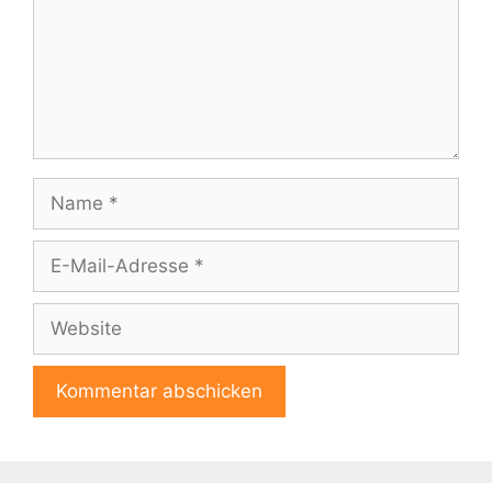
Name
E-
Mail-
Adresse
Website
A
l