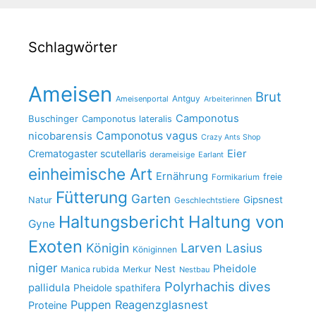
Schlagwörter
Ameisen
Brut
Antguy
Ameisenportal
Arbeiterinnen
Camponotus
Buschinger
Camponotus lateralis
Camponotus vagus
nicobarensis
Crazy Ants Shop
Crematogaster scutellaris
Eier
derameisige
Earlant
einheimische Art
Ernährung
freie
Formikarium
Fütterung
Garten
Gipsnest
Natur
Geschlechtstiere
Haltungsbericht
Haltung von
Gyne
Exoten
Larven
Königin
Lasius
Königinnen
niger
Pheidole
Nest
Manica rubida
Merkur
Nestbau
Polyrhachis dives
pallidula
Pheidole spathifera
Puppen
Reagenzglasnest
Proteine