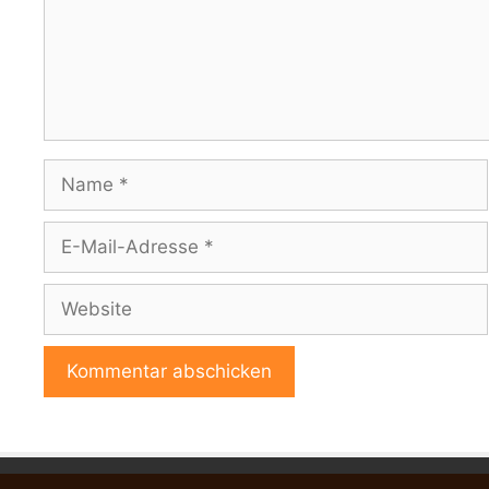
Name
E-
Mail-
Adresse
Website
A
l
t