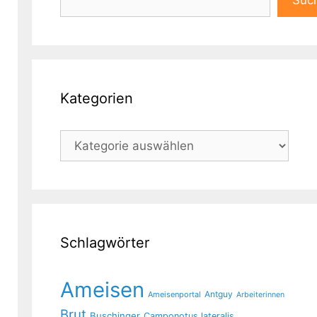
Suc
Kategorien
Kategorien
Schlagwörter
Ameisen
Antguy
Ameisenportal
Arbeiterinnen
Brut
Buschinger
Camponotus lateralis