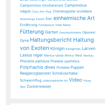
Camponotus
Camponotus nicobarensis
vagus
Crematogaster scutellaris
Crazy Ants Shop
einheimische Art
Eier
derameisige
Earlant
Ernährung
freie Natur
Formikarium
Fütterung
Garten
Gipsnest
Geschlechtstiere
Haltungsbericht
Haltung
Gyne
von Exoten
Larven
Königin
Königinnen
Lasius niger
Nest
Manica rubida
Merkur
Nestbau
Pheidole pallidula
Pheidole spathifera
Polyrhachis dives
Puppen
Proteine
Reagenzglasnest
Schokoschabe
Video
Schwarmflug
südeuropäische Art
Ytong-
Zuckerwasser
Nest