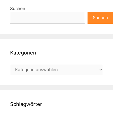
e
Suchen
r
n
Suchen
a
t
i
v
e
Kategorien
:
Kategorien
Schlagwörter