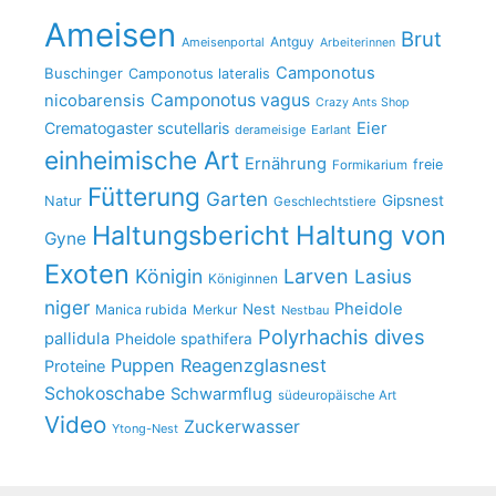
Ameisen
Brut
Antguy
Ameisenportal
Arbeiterinnen
Camponotus
Buschinger
Camponotus lateralis
Camponotus vagus
nicobarensis
Crazy Ants Shop
Crematogaster scutellaris
Eier
derameisige
Earlant
einheimische Art
Ernährung
freie
Formikarium
Fütterung
Garten
Gipsnest
Natur
Geschlechtstiere
Haltungsbericht
Haltung von
Gyne
Exoten
Larven
Königin
Lasius
Königinnen
niger
Pheidole
Nest
Manica rubida
Merkur
Nestbau
Polyrhachis dives
pallidula
Pheidole spathifera
Puppen
Reagenzglasnest
Proteine
Schokoschabe
Schwarmflug
südeuropäische Art
Video
Zuckerwasser
Ytong-Nest