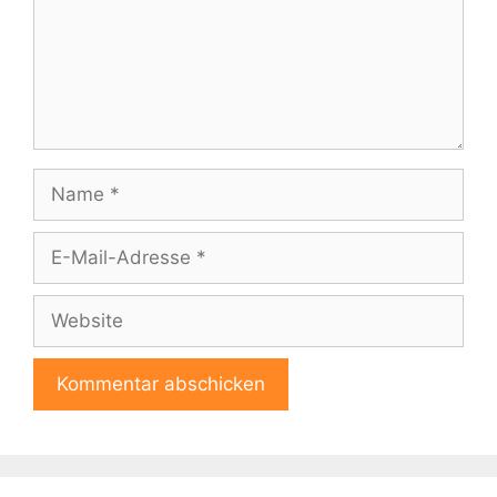
Name
E-
Mail-
Adresse
Website
A
l
t