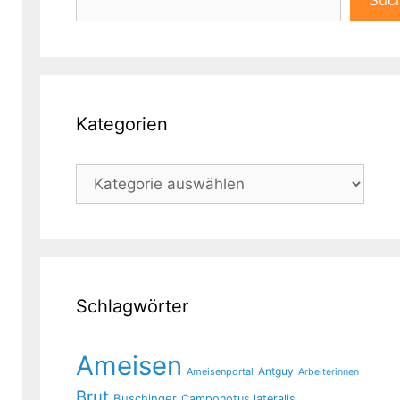
Suc
Kategorien
Kategorien
Schlagwörter
Ameisen
Antguy
Ameisenportal
Arbeiterinnen
Brut
Buschinger
Camponotus lateralis