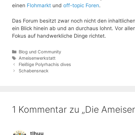
einen
Flohmarkt
und
off-topic Foren
.
Das Forum besitzt zwar noch nicht den inhaltliche
ein Blick hinein ab und an durchaus lohnt. Vor a
Fokus auf handwerkliche Dinge richtet.
Kategorien
Blog und Community
Schlagwörter
Ameisenwerkstatt
Fleißige Polyrhachis dives
Schabensnack
1 Kommentar zu „Die Ameisen
tlhuu