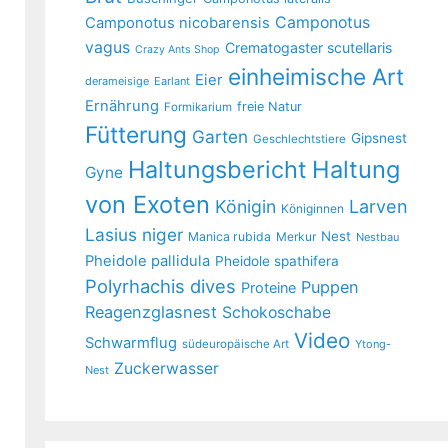
Camponotus
Camponotus nicobarensis
vagus
Crematogaster scutellaris
Crazy Ants Shop
einheimische Art
Eier
derameisige
Earlant
Ernährung
freie Natur
Formikarium
Fütterung
Garten
Gipsnest
Geschlechtstiere
Haltungsbericht
Haltung
Gyne
von Exoten
Larven
Königin
Königinnen
Lasius niger
Nest
Manica rubida
Merkur
Nestbau
Pheidole pallidula
Pheidole spathifera
Polyrhachis dives
Puppen
Proteine
Reagenzglasnest
Schokoschabe
Video
Schwarmflug
südeuropäische Art
Ytong-
Zuckerwasser
Nest