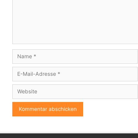
Name
E-
Mail-
Adresse
Website
A
l